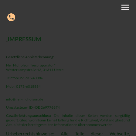
IMPRESSUM
_
Gesetzliche Anbieterkennung:
Neil Nicholson Tierpräparator*
Westerkampstraße 13, 31311 Uetze
Telefon 05173-240386
Mobil 0173-6018884
info@neil-nicholson.de
Umsatzsteuer ID - DE 269776674
Gewährleistungsausschluss:
Die Inhalte dieser Seiten werden sorgfältig
geprüft. Gleichwohl kann keine Haftung für die Richtigkeit, Vollständigkeit und
Aktualität der bereit gestellten Informationen übernommen werden.
Urheberrechtshinweise: Alle Teile dieser Webseite,